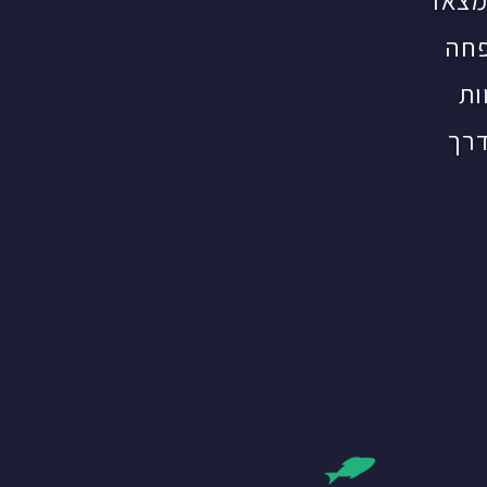
מצאו
פחה
ות
דרך