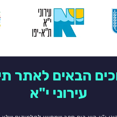
היסטוריה
חדשות
תלמידים
התנדבות
כים הבאים לאתר תיכ
עירוני י"א