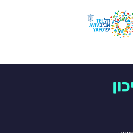
קבלה
צור קשר
יזכור
ון