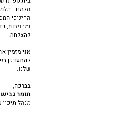
בית ספרנו שם
תלמיד ותלמי
החינוכי המסו
ומחויבות, כ
להצלחה.
אני מזמין א
להתעדכן בפעי
שלנו.
בברכה,
תומר גביש
מנהל תיכון עי