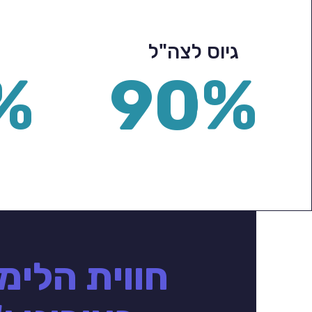
גיוס לצה"ל
%
90%
חווית הלימ